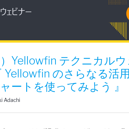
金）Yellowfin テクニカル
Yellowfin のさらなる活用 
ャートを使ってみよう 』
ki Adachi