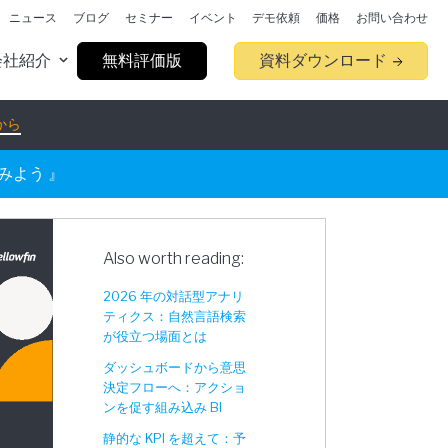
ニュース
ブログ
セミナー
イベント
デモ依頼
価格
お問い合わせ
会社紹介
無料評価版
資料ダウンロード
から
てみよう 』
Also worth reading:
2026 年の対話型アナリ
ティクス：自然言語検索
が役立つ場面とは
ダッシュボードから意思
決定フローへ：アクショ
ンを促す組み込み BI
静的な KPI を超えて：予