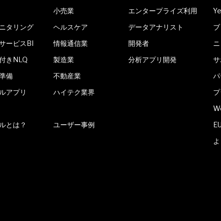
小売業
エンタープライズ利用
Y
ニタリング
ヘルスケア
データアナリスト
ブ
サービスBI
情報通信業
開発者
ニ
付きNLQ
製造業
分析アプリ開発
サ
準備
不動産業
パ
ルアプリ
ハイテク業界
プ
W
ールとは？
ユーザー事例
E
よ