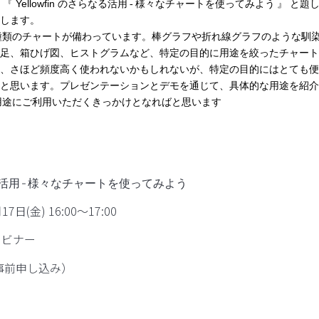
Yellowfin
 『
のさらなる活用
‐
様々なチャートを使ってみよう
』 と題
します。
種類のチャートが備わっています。棒グラフや折れ線グラフのような馴
足、箱ひげ図、ヒストグラムなど、特定の目的に用途を絞ったチャート
、さほど頻度高く使われないかもしれないが、特定の目的にはとても便
と思います。プレゼンテーションとデモを通じて、具体的な用途を紹介
用途にご利用いただくきっかけとなればと思います
らなる活用 ‐ 様々なチャートを使ってみよう
17⽇(金) 16:00〜17:00
ェビナー
事前申し込み）