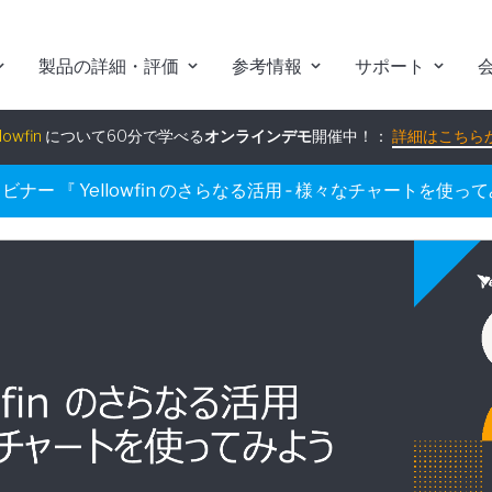
組み込みアナリティクス
究極ガイド
：
詳細はこちらから
製品の詳細・評価
参考情報
サポート
lowfin
について60分で学べる
オンラインデモ
開催中！：
詳細はこちら
ウェビナー 『 Yellowfin のさらなる活用 ‐ 様々なチャートを使っ