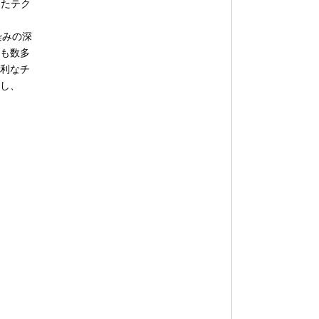
したテク
染みの深
も数多
利なチ
し、