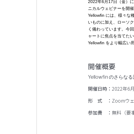
2022
6
17
年
月
日（金）に
ニカルウェビナーを開催
Yellowfin
には、様々な
いものに加え、ローソク
く備わっています。今回
ャートに焦点を当てたい
Yellowfin
をより幅広い
開催概要
Yellowfin のさ
開催⽇時：
2022年6⽉
形 式 ：
Zoomウ
参加費 ：
無料（要