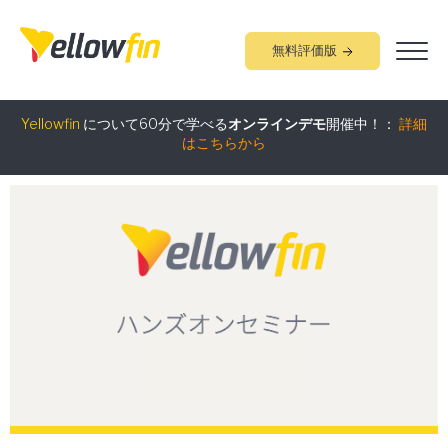
無料評価版
組み込みアナリティクス
究極ガイド
：
詳細はこちらから
Yellowfin
について60分で学べる
オンラインデモ
開催中！：
詳細
はこちらから