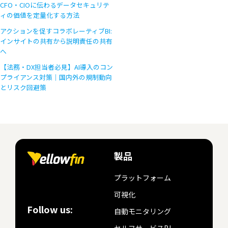
CFO・CIOに伝わるデータセキュリテ
ィの価値を定量化する方法
アクションを促すコラボレーティブBI:
インサイトの共有から説明責任の共有
へ
【法務・DX担当者必見】AI導入のコン
プライアンス対策｜国内外の規制動向
とリスク回避策
製品
プラットフォーム
可視化
Follow us:
自動モニタリング