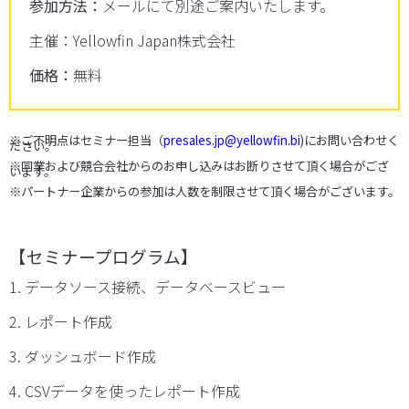
参加方法：
メールにて別途ご案内いたします。
主催：
Yellowfin Japan株式会社
価格：
無料
※ご不明点はセミナー担当（
presales.jp@yellowfin.bi
)にお問い合わせく
ださい。
※同業および競合会社からのお申し込みはお断りさせて頂く場合がござ
います。
※パートナー企業からの参加は人数を制限させて頂く場合がございます。
【
セミナープログラム】
1. データソース接続、データベースビュー
2. レポート作成
3. ダッシュボード作成
4. CSVデータを使ったレポート作成