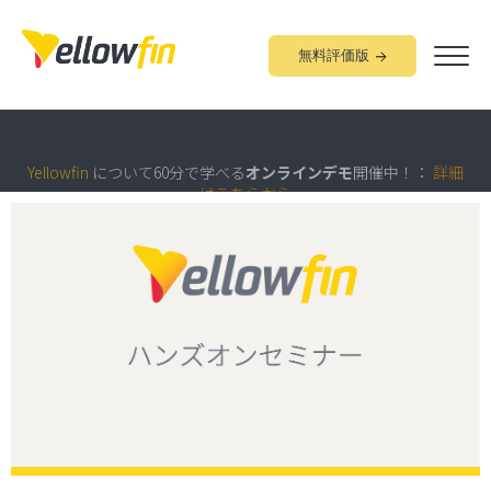
無料評価版
組み込みアナリティクス
究極ガイド
：
詳細はこちらから
Yellowfin
について60分で学べる
オンラインデモ
開催中！：
詳細
はこちらから