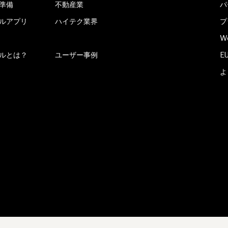
準備
不動産業
パ
ルアプリ
ハイテク業界
プ
W
ールとは？
ユーザー事例
E
よ