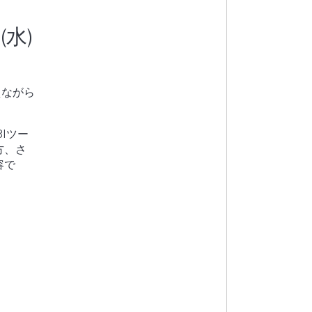
(水)
えながら
Iツー
方、さ
容で