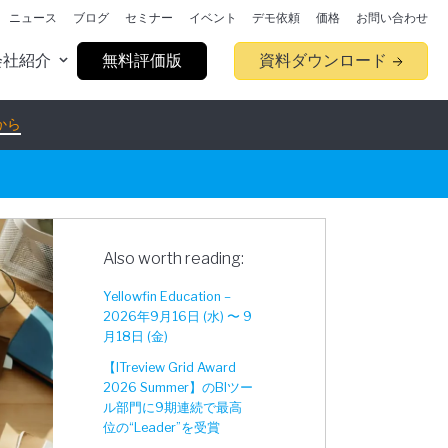
ニュース
ブログ
セミナー
イベント
デモ依頼
価格
お問い合わせ
会社紹介
無料評価版
資料ダウンロード
から
Also worth reading:
Yellowfin Education –
2026年9月16日 (水) 〜 9
月18日 (金)
【ITreview Grid Award
2026 Summer】のBIツー
ル部門に9期連続で最高
位の“Leader”を受賞