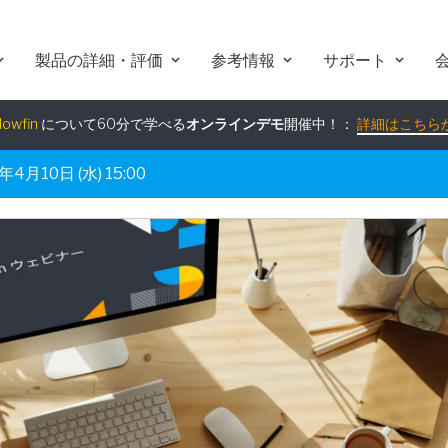
組み込みアナリティクス
究極ガイド
：
詳細はこちらから
製品の詳細・評価
参考情報
サポート
lowfin
について60分で学べる
オンラインデモ
開催中！：
詳細はこちら
10日 (水) 15:00