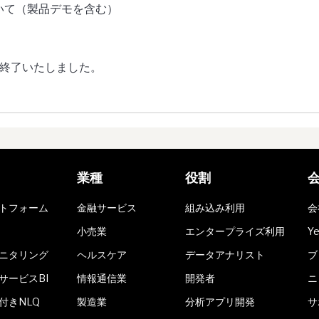
いて（製品デモを含む）
は終了いたしました。
業種
役割
トフォーム
金融サービス
組み込み利用
会
小売業
エンタープライズ利用
Y
ニタリング
ヘルスケア
データアナリスト
ブ
サービスBI
情報通信業
開発者
ニ
付きNLQ
製造業
分析アプリ開発
サ