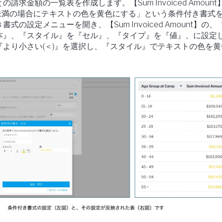
請求金額の一覧表を作成します。【Sum Invoiced Amount
,000未満の場合にテキストの色を黄色にする」という条件付き書式
式の設定メニューを開き、【Sum Invoiced Amount】の、
本』、『スタイル』を『セル』、『タイプ』を『値』、に設定
『より小さい(＜)』を選択し、『スタイル』でテキストの色を黄