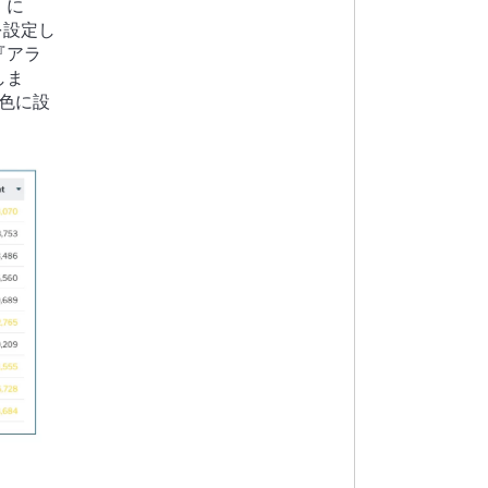
】に
を設定し
『アラ
しま
色に設