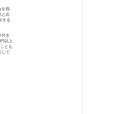
合を指
品と比
示する
件付き
◯円以上
ことも
応じて