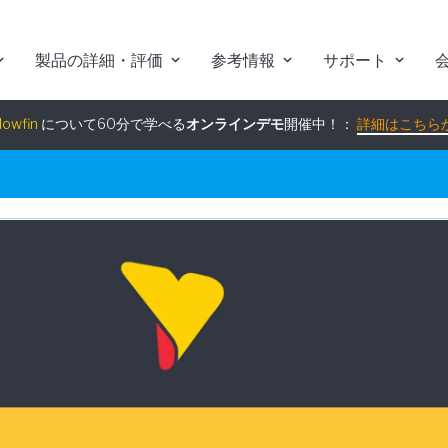
製品の詳細・評価
参考情報
サポート
組み込みアナリティクス
究極ガイド
：
詳細はこちらから
lowfin
について60分で学べる
オンラインデモ
開催中！：
詳細はこちら