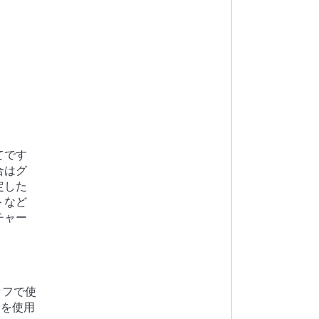
てです
合はグ
定した
トなど
チャー
ラフで使
t】を使用