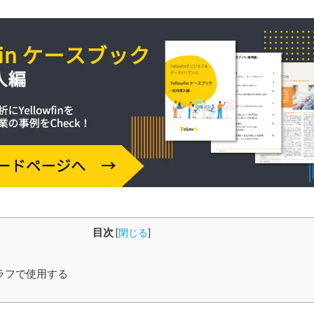
目次
[
閉じる
]
ラフで使用する