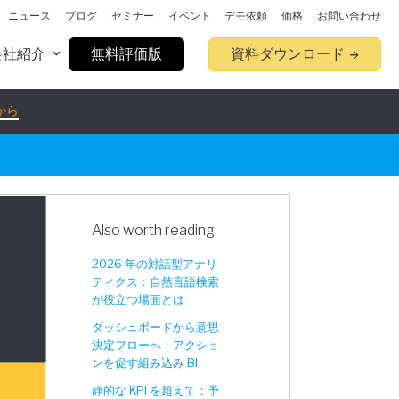
ニュース
ブログ
セミナー
イベント
デモ依頼
価格
お問い合わせ
会社紹介
無料評価版
資料ダウンロード
から
Also worth reading:
2026 年の対話型アナリ
ティクス：自然言語検索
が役立つ場面とは
ダッシュボードから意思
決定フローへ：アクショ
ンを促す組み込み BI
静的な KPI を超えて：予