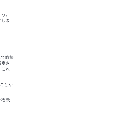
ょう。
介しま
定して縦棒
設定さ
、これ
ることが
が表示