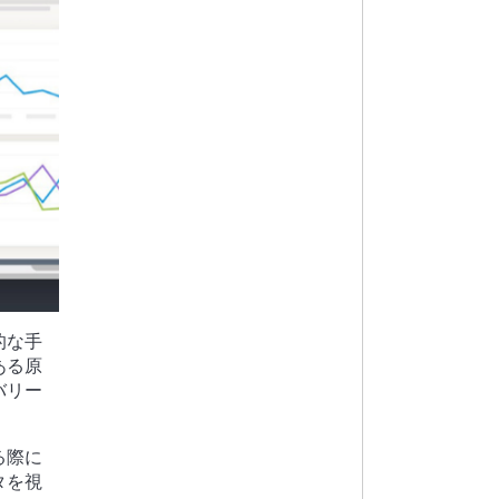
的な手
ある原
バリー
る際に
タを視