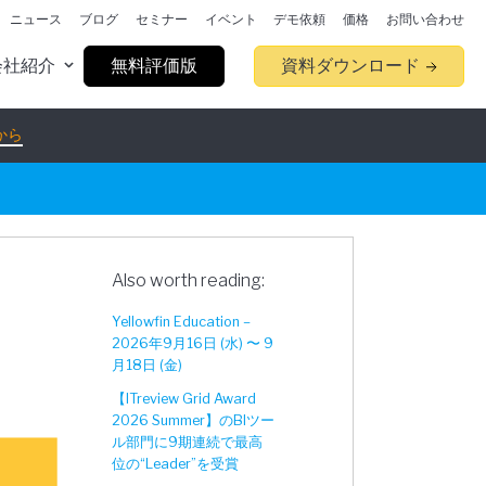
ニュース
ブログ
セミナー
イベント
デモ依頼
価格
お問い合わせ
会社紹介
無料評価版
資料ダウンロード
から
Also worth reading:
Yellowfin Education –
2026年9月16日 (水) 〜 9
月18日 (金)
【ITreview Grid Award
2026 Summer】のBIツー
ル部門に9期連続で最高
位の“Leader”を受賞