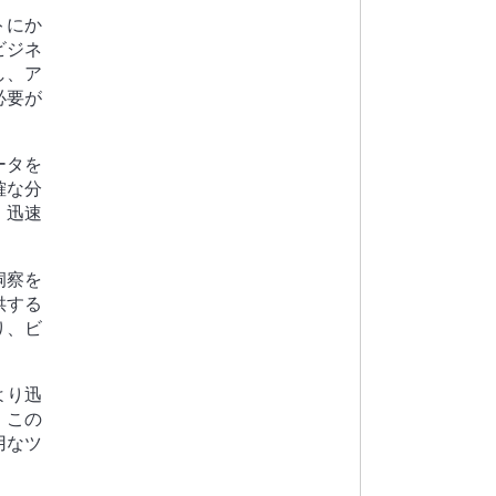
トにか
ビジネ
し、ア
必要が
ータを
確な分
、迅速
洞察を
供する
り、ビ
より迅
。この
用なツ