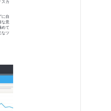
ィスカ
。
ずに自
確な意
極めて
欠なツ