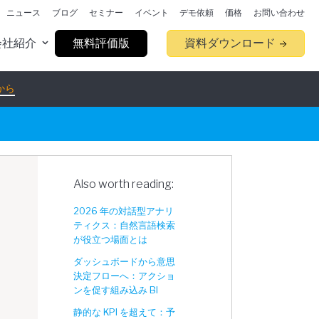
ニュース
ブログ
セミナー
イベント
デモ依頼
価格
お問い合わせ
会社紹介
無料評価版
資料ダウンロード
から
Also worth reading:
2026 年の対話型アナリ
ティクス：自然言語検索
が役立つ場面とは
ダッシュボードから意思
決定フローへ：アクショ
ンを促す組み込み BI
静的な KPI を超えて：予