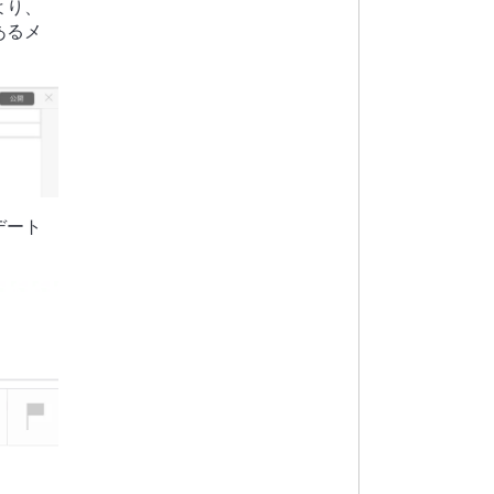
より、
あるメ
デート