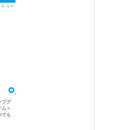
ップグ
テム＞
つでも