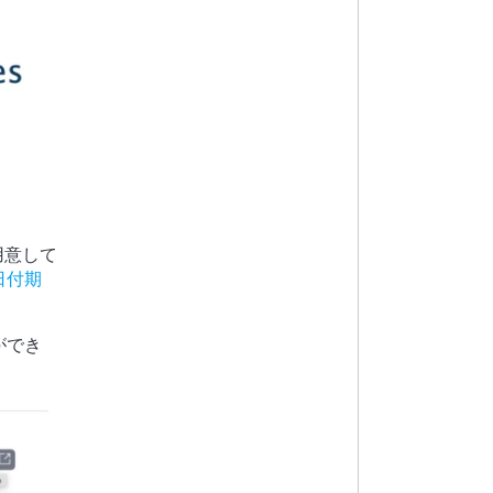
用意して
日付期
ができ