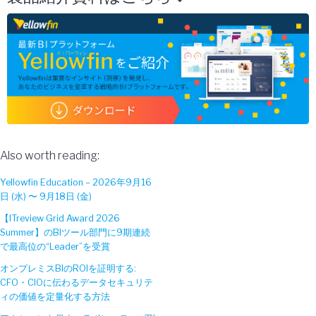
Also worth reading:
Yellowfin Education – 2026年9月16
日 (水) 〜 9月18日 (金)
【ITreview Grid Award 2026
Summer】のBIツール部門に9期連続
で最高位の“Leader”を受賞
オンプレミスBIのROIを証明する:
CFO・CIOに伝わるデータセキュリテ
ィの価値を定量化する方法