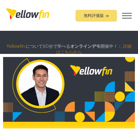
無料評価版
組み込みアナリティクス
究極ガイド
：
詳細はこちらから
Yellowfin
について60分で学べる
オンラインデモ
開催中！：
詳細
はこちらから