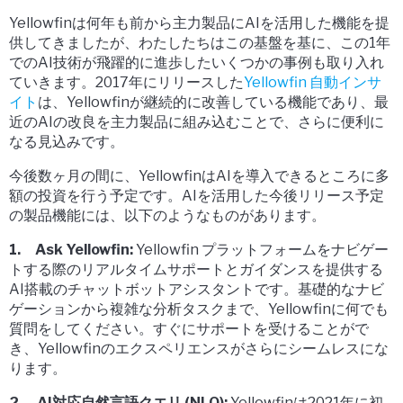
Yellowfinは何年も前から主力製品にAIを活用した機能を提
供してきましたが、わたしたちはこの基盤を基に、この1年
でのAI技術が飛躍的に進歩したいくつかの事例も取り入れ
ていきます。2017年にリリースした
Yellowfin 自動インサ
イト
は、Yellowfinが継続的に改善している機能であり、最
近のAIの改良を主力製品に組み込むことで、さらに便利に
なる見込みです。
今後数ヶ月の間に、YellowfinはAIを導入できるところに多
額の投資を行う予定です。AIを活用した今後リリース予定
の製品機能には、以下のようなものがあります。
1. Ask Yellowfin:
Yellowfin プラットフォームをナビゲー
トする際のリアルタイムサポートとガイダンスを提供する
AI搭載のチャットボットアシスタントです。基礎的なナビ
ゲーションから複雑な分析タスクまで、Yellowfinに何でも
質問をしてください。すぐにサポートを受けることがで
き、Yellowfinのエクスペリエンスがさらにシームレスにな
ります。
2. AI対応自然言語クエリ (NLQ):
Yellowfinは2021年に初