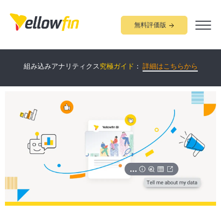
無料評価版
Yellowfin
について60分で学べる
オンラインデモ
開催中！：
詳細
組み込みアナリティクス
究極ガイド
：
詳細はこちらから
はこちらから