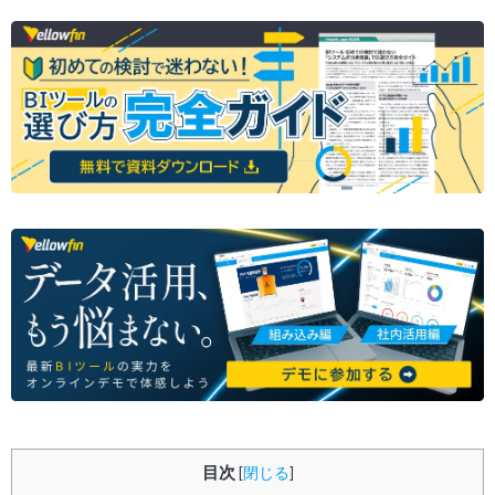
目次
[
閉じる
]