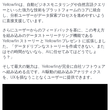
Yellowfinは、自動ビジネスモニタリングや自然言語クエリ
ーといった強力な技術をプラットフォームのコアに統合
し、分析ユーザーがデータ探索プロセスを進めやすいよう
に直接支援しています。
さらにユーザーからのフィードバックを基に、この考え方
を組み込みのデータストーリーテリング機能である
Yellowfin ストーリー
と
Yellowfin プレゼント
に拡張しまし
た。「データドリブンなストーリーを作成できない、また
はその時間がないなら、AIに任せてみてはどうでしょ
う？」
そして最大の魅力は、Yellowfinが完全に自社ソフトウェア
へ組み込める点です。AI駆動の組み込みアナリティクス
を、UXを損なうことなくユーザーに提供できます。