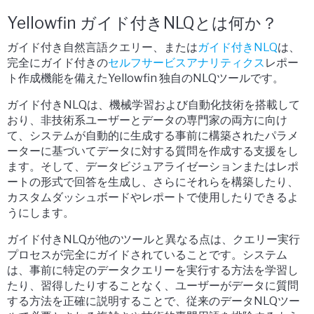
Yellowfin ガイド付きNLQとは何か？
ガイド付き自然言語クエリー、または
ガイド付きNLQ
は、
完全にガイド付きの
セルフサービスアナリティクス
レポー
ト作成機能を備えたYellowfin 独自のNLQツールです。
ガイド付きNLQは、機械学習および自動化技術を搭載して
おり、非技術系ユーザーとデータの専門家の両方に向け
て、システムが自動的に生成する事前に構築されたパラメ
ーターに基づいてデータに対する質問を作成する支援をし
ます。そして、データビジュアライゼーションまたはレポ
ートの形式で回答を生成し、さらにそれらを構築したり、
カスタムダッシュボードやレポートで使用したりできるよ
うにします。
ガイド付きNLQが他のツールと異なる点は、クエリー実行
プロセスが完全にガイドされていることです。システム
は、事前に特定のデータクエリーを実行する方法を学習し
たり、習得したりすることなく、ユーザーがデータに質問
する方法を正確に説明することで、従来のデータNLQツー