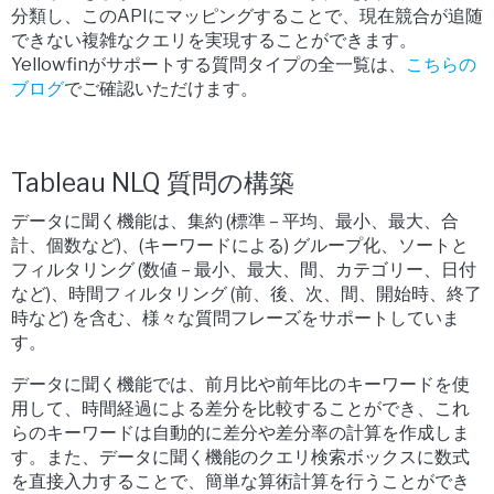
分類し、このAPIにマッピングすることで、現在競合が追随
できない複雑なクエリを実現することができます。
Yellowfinがサポートする質問タイプの全一覧は、
こちらの
ブログ
でご確認いただけます。
Tableau NLQ 質問の構築
データに聞く機能は、集約 (標準 – 平均、最小、最大、合
計、個数など)、(キーワードによる) グループ化、ソートと
フィルタリング (数値 – 最小、最大、間、カテゴリー、日付
など)、時間フィルタリング (前、後、次、間、開始時、終了
時など) を含む、様々な質問フレーズをサポートしていま
す。
データに聞く機能では、前月比や前年比のキーワードを使
用して、時間経過による差分を比較することができ、これ
らのキーワードは自動的に差分や差分率の計算を作成しま
す。また、データに聞く機能のクエリ検索ボックスに数式
を直接入力することで、簡単な算術計算を行うことができ