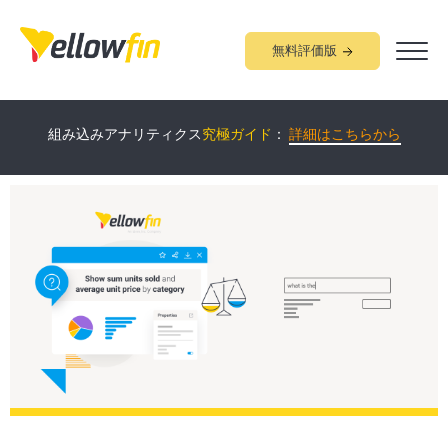
無料評価版
Yellowfin
について60分で学べる
オンラインデモ
開催中！：
詳細
組み込みアナリティクス
究極ガイド
：
詳細はこちらから
はこちらから