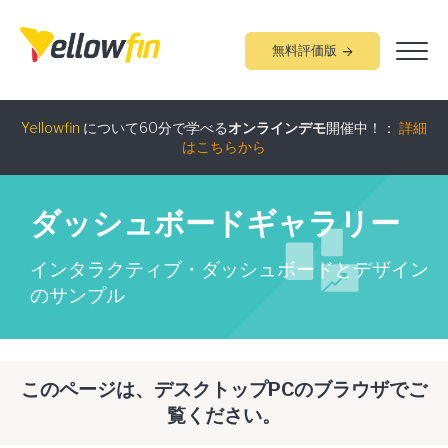
無料評価版
組み込みアナリティクス
究極ガイド
：
詳細はこちらから
Yellowfin
について60分で学べる
オンラインデモ
開催中！：
詳細
はこちらから
ダッシュボードギャラリー
インタラクティブ・ダッシュボードとデザイン
のサンプル
このページは、デスクトップPCのブラウザでご
覧ください。