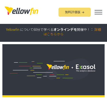
無料評価版
組み込みアナリティクス
究極ガイド
：
詳細はこちらから
Yellowfin
について60分で学べる
オンラインデモ
開催中！：
詳細
はこちらから