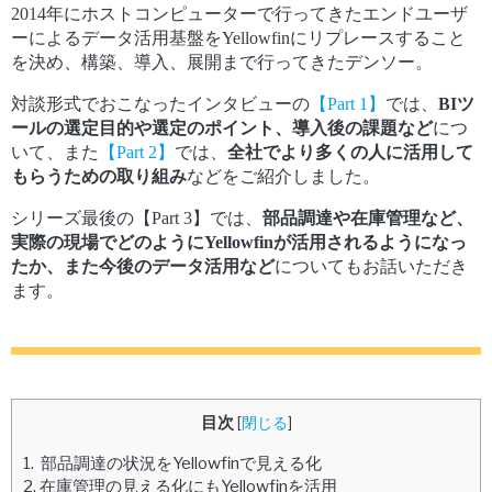
2014年にホストコンピューターで行ってきたエンドユーザ
ーによるデータ活用基盤をYellowfinにリプレースすること
を決め、構築、導入、展開まで行ってきたデンソー。
対談形式でおこなったインタビューの
【Part 1】
では、
BIツ
ールの選定目的や選定のポイント、導入後の課題など
につ
いて、また
【Part 2】
では、
全社でより多くの人に活用して
もらうための取り組み
などをご紹介しました。
シリーズ最後の【Part 3】では、
部品調達や在庫管理など、
実際の現場でどのようにYellowfinが活用されるようになっ
たか、また今後のデータ活用など
についてもお話いただき
ます。
目次
[
閉じる
]
1.
部品調達の状況をYellowfinで見える化
2.
在庫管理の見える化にもYellowfinを活用