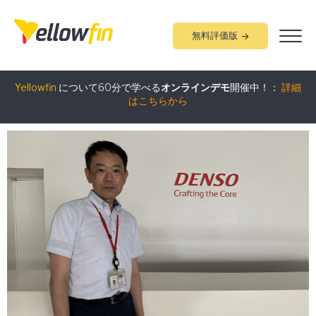
無料評価版
組み込みアナリティクス
究極ガイド
：
詳細はこちらから
Yellowfin
について60分で学べる
オンラインデモ
開催中！：
詳細
はこちらから