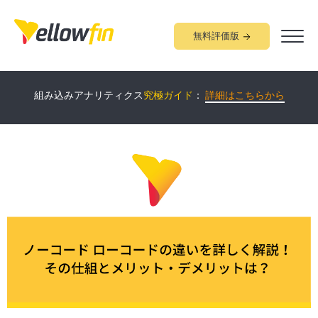
無料評価版
Yellowfin
について60分で学べる
オンラインデモ
開催中！：
詳細
組み込みアナリティクス
究極ガイド
：
詳細はこちらから
はこちらから