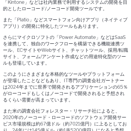
「Kintone」などは社内業務で利用するシステムの開発を目
的としたローコード/ノーコード開発ツールです。
また「Platio」などスマートフォン向けアプリ（ネイティブ
アプリ）の開発に特化したツールもあります。
さらにマイクロソフトの「Power Automate」などはSaaS
を連携して、独自のワークフローを構築できる機能連携ツ
ール、ECサイトやWebサイト、チャットツール、採用/転職
サイト、フォーム/アンケート作成などの用途特化型のツー
ルも登場しています。
このようにさまざまな本格的なツールやプラットフォーム
が登場したことなどもあり、IT専門の調査会社ガートナー
は2024年までに世界で開発されるアプリケーションの65％
がローコードもしくはノーコードで開発されると予想され
るくらい需要が高まっています。
また米の調査会社フォレスター・リサーチ社によると、
2020年のノーコード・ローコードのソフトウェア開発サー
ビス市場規模は約67億ドル（約7021億円）に上るとしてお
り、24年には145億ドル（約1兆5200億円）になると予想