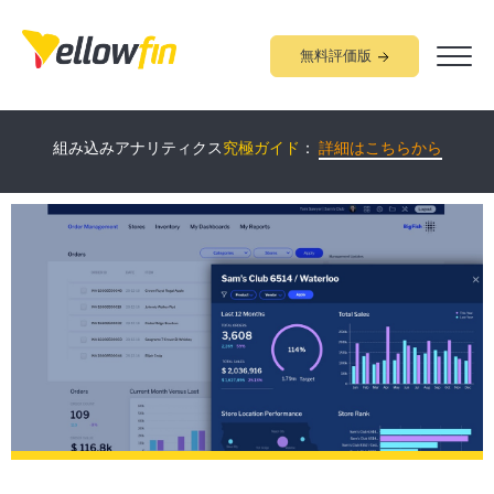
無料評価版
Yellowfin
について60分で学べる
オンラインデモ
開催中！：
詳細
組み込みアナリティクス
究極ガイド
：
詳細はこちらから
はこちらから