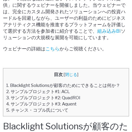
供」に関するウェビナーを開催しました。当ウェビナーで
は、完全にカスタム開発されたソリューションへの投資ハ
ードルを回避しながら、ユーザーの利益のためにビジネス
アナリティクス機能を推進するプラットフォームを評価し
て選択する方法を参加者に紹介することで、
組み込みBI
ソ
リューションの大規模な展開を可能にしています。
ウェビナーの詳細は
こちら
からご視聴ください。
目次
[
閉じる
]
1.
Blacklight Solutionsが顧客のためにできることは何か？
2.
サンプルプロジェクト#1: ACL
3.
サンプルプロジェクト#2: QuadROI
4.
サンプルプロジェクト#3: Aquent
5.
チャンス・コブル氏について
Blacklight Solutionsが顧客のた