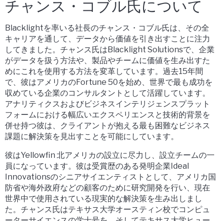
チャンス・コブル氏について
Blacklightを率いる社長のチャンス・コブル氏は、その全
キャリアを通して、データから価値を引き出すことに注力
してきました。チャンス氏はBlacklight Solutionsで、企業
がデータを扱う方法や、製品やチームに価値を生み出すた
めにこれを使用する方法を変革しています。過去15年間
で、彼はアメリカのFortune 50を始め、世界で最も成功を
収めている企業のコンサルタントとして活躍しています。
アナリティクスおよびビジネスインテリジェンスプラット
フォームにおける幅広いエクスペリエンスと技術的背景を
併せ持つ彼は、クライアントが抱える最も困難なビジネス
課題に解決策を見出すことを可能にしています。
彼はYellowfin 北アメリカの設立に尽力し、設立チームの一
員になっています。彼は受賞歴のある発明企業Ideal
Innovationsのシニアサイエンティストとして、アメリカ国
防省や海外政府などの顧客のために研究開発を行い、現在
世界中で使用されている現実的な解決策を生み出しまし
た。チャンス氏はテキサス大学オースティン校でコンピュ
ーターサイエンスの学士号を、そしてテキサス大学ヒュー