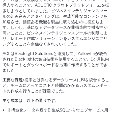
導入することで、ACL GRC クラウドプラットフォームを拡
張しようとしていました。ビジネスインテリジェンスツー
ルの組み込みとスタイリングは、生成可能なコンテンツを
加速させ、価値ある機能を製品に取り込むのに役立ちま
す。しかし、基になるデータソースが非構造的で機密性が
高いことと、ビジネスインテリジェンスツールの制限によ
り、レポート作成ソリューションをカスタムエンジニアリ
ングすることを余儀なくされていました。
ACLはBlacklight Solutionsと連携して、Yellowfinが統合
されたBlacklightの独自技術を使用することで、1ヶ月以内
でレポートとダッシュボードを迅速に作成することができ
ました。
主要な課題:
従来とは異なるデータソースにBIを統合するこ
と、チームにとってコストと時間のかかるカスタムレポー
トの作成を行うことが課題でした。
主な成果は、以下の通りです。
非構造化データを返すBI生成SQLからウェブサービス用