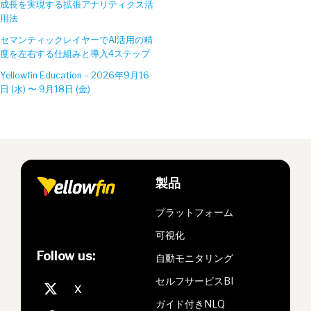
成長を実現する拡張アナリティクス活
用法
セマンティックレイヤーでAI活用の精
度を左右する仕組みと導入4ステップ
Yellowfin Education – 2026年9月16
日 (水) 〜 9月18日 (金)
製品
プラットフォーム
可視化
Follow us:
自動モニタリング
セルフサービスBI
ガイド付きNLQ