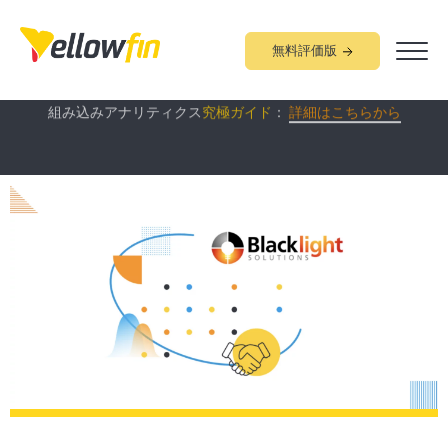
無料評価版
Yellowfin
について60分で学べる
オンラインデモ
開催中！：
詳細
組み込みアナリティクス
究極ガイド
：
詳細はこちらから
はこちらから