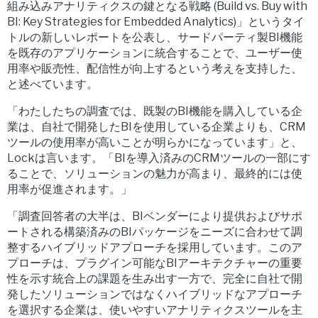
組み込みアナリティクスの鍵となる戦略 (Build vs. Buy with
BI: Key Strategies for Embedded Analytics)」というタイ
トルの新しいレポートを公表し、サードパーティ製BI機能
を既存のアプリケーションに統合することで、ユーザー使
用率や販売性、配信性が向上するという考えを支持した、
と述べています。
「わたしたちの調査では、既製のBI機能を購入している企
業は、自社で開発したBIを使用している企業よりも、CRM
ツールの使用率が高いことが明らかになっています」と、
Lockは言います。「BIを導入済みのCRMツールの一部にす
ることで、ソリューションの魅力が高まり、最終的には使
用率が促進されます。」
「調査回答者の大半は、BIベンダーにより提供およびサポ
ートされる構築済みのBIパッケージをニーズに合わせて調
整するハイブリッドアプローチを採用しています。このア
プローチは、プラグイン可能なBIアーキテクチャーの重要
性を示す統合上の課題を生み出す一方で、完全に自社で開
発したソリューションではなくハイブリッドなアプローチ
を選択する企業は、使いやすいアナリティクスツールを主