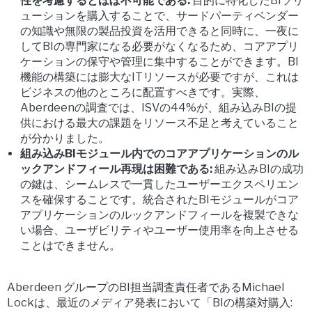
性を考慮するとほぼ不可能である:
目的に特化したBIソリ
ューションを購入することで、サードパーティベンダー
の知識や無限の製品投資を活用できると同時に、一夜に
してBIの専門家になる必要がなくなるため、コアアプリ
ケーションの保守や管理に集中することができます。BI
機能の構築には膨大なITリソースが必要ですが、これは
ビジネスの他のところに配置すべきです。実際、
Aberdeenの調査では、ISVの44%が、組み込みBIの提
供における最大の課題をリソース不足と考えていること
が分かりました。
組み込みBIモジュール内でのコアアプリケーションのル
ックアンドフィール再現は困難である:
組み込みBIの成功
の鍵は、シームレスで一貫したユーザーエクスペリエン
スを確保することです。統合されたBIモジュールがコア
アプリケーションのルックアンドフィールを複製できな
い場合、ユーザビリティやユーザー使用率を向上させる
ことはできません。
Aberdeen グループのBI担当調査責任者であるMichael
Lockは、最近のメディア発表において「BIの構築対購入: