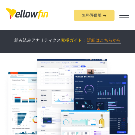
無料評価版
Yellowfin
について60分で学べる
オンラインデモ
開催中！：
詳細
組み込みアナリティクス
究極ガイド
：
詳細はこちらから
はこちらから