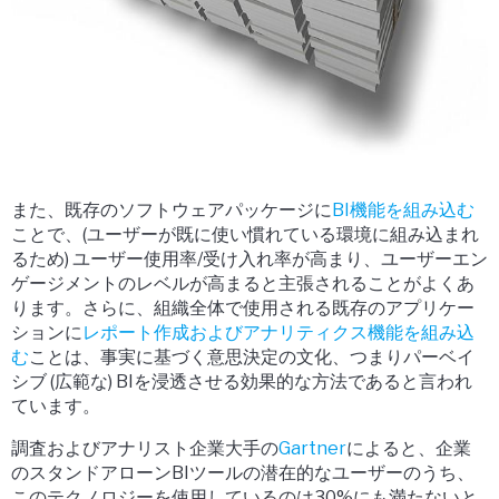
また、既存のソフトウェアパッケージに
BI機能を組み込む
ことで、(ユーザーが既に使い慣れている環境に組み込まれ
るため) ユーザー使用率/受け入れ率が高まり、ユーザーエン
ゲージメントのレベルが高まると主張されることがよくあ
ります。さらに、組織全体で使用される既存のアプリケー
ションに
レポート作成およびアナリティクス機能を組み込
む
ことは、事実に基づく意思決定の文化、つまりパーベイ
シブ (広範な) BIを浸透させる効果的な方法であると言われ
ています。
調査およびアナリスト企業大手の
Gartner
によると、企業
のスタンドアローンBIツールの潜在的なユーザーのうち、
このテクノロジーを使用しているのは30%にも満たないと