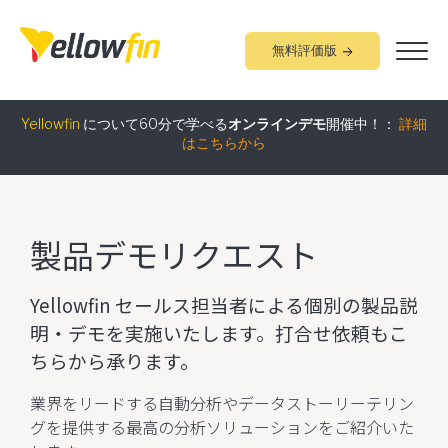
無料評価版
Yellowfin
について60分で学べる
オンラインデモ
開催中！：
詳細
組み込みアナリティクス
究極ガイド
：
詳細はこちらから
はこちらから
製品
デモリクエスト
Yellowfin セールス担当者による個別の製品説
明・デモを実施いたします。打合せ依頼もこ
ちらから承ります。
業界をリードする自動分析やデータストーリーテリン
グを提供する最高の分析ソリューションをご紹介いた